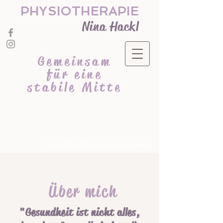
PHYSIOTHERAPIE
Nina Hackl
Gemeinsam
für eine
stabile Mitte
Praxis für Physiotherapie in Wels
Über mich
"
G
esun
dheit ist nicht alles,